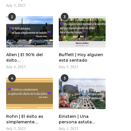
July 3, 2023
2
3
Allen | El 90% del
Buffett | Hoy alguien
éxito…
está sentado
July 4, 2023
July 5, 2023
4
5
Rohn | El éxito es
Einstein | Una
simplemente…
persona astuta…
July 3, 2023
July 1, 2023