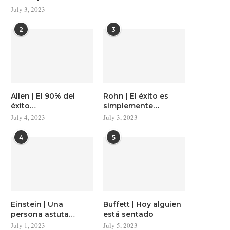
July 3, 2023
2
3
Allen | El 90% del
Rohn | El éxito es
éxito…
simplemente…
July 4, 2023
July 3, 2023
4
5
Einstein | Una
Buffett | Hoy alguien
persona astuta…
está sentado
July 1, 2023
July 5, 2023