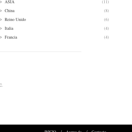
ASIA
(11)
China
(8)
Reino Unido
(6)
Italia
(4)
Francia
(4)
C.
INICIO
Acerca de
Contacto