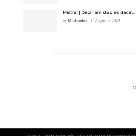
Mistral | Decir amistad es decir…
by
Motivacion
August 3, 2023
M