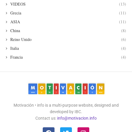
VIDEOS
(13)
Grecia
(11)
ASIA
(11)
China
(8)
Reino Unido
(6)
Italia
(4)
Francia
(4)
Motivación • info is a multi-purpose website, designed and
developed by IBC.
Contact us:
info@motivacion.info