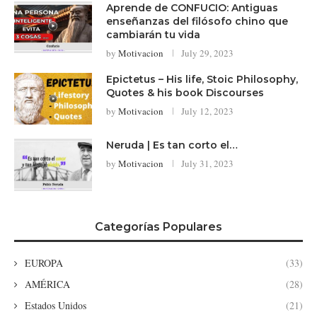
Aprende de CONFUCIO: Antiguas
enseñanzas del filósofo chino que
cambiarán tu vida
by
Motivacion
July 29, 2023
Epictetus – His life, Stoic Philosophy,
Quotes & his book Discourses
by
Motivacion
July 12, 2023
Neruda | Es tan corto el…
by
Motivacion
July 31, 2023
Categorías Populares
EUROPA
(33)
AMÉRICA
(28)
Estados Unidos
(21)